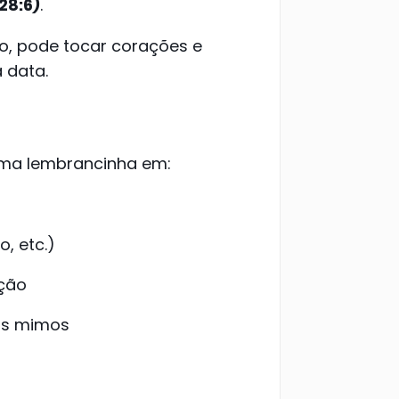
28:6)
.
do, pode tocar corações e
 data.
uma lembrancinha em:
o, etc.)
ação
os mimos