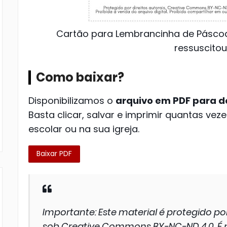
Cartão para Lembrancinha de Páscoa C
ressuscitou
Como baixar?
Disponibilizamos o
arquivo em PDF para d
Basta clicar, salvar e imprimir quantas vez
escolar ou na sua igreja.
Baixar PDF
Importante:
Este material é protegido por
sob Creative Commons BY-NC-ND 4.0. É pe