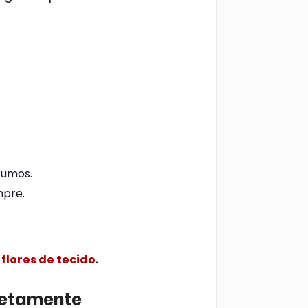
rumos.
pre.
flores de tecido
.
retamente