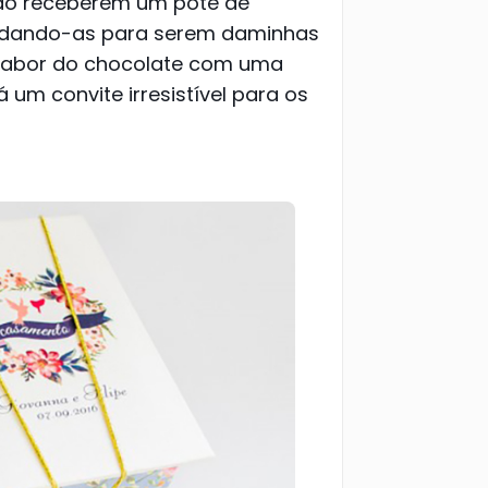
 ao receberem um pote de
vidando-as para serem daminhas
o sabor do chocolate com uma
 um convite irresistível para os